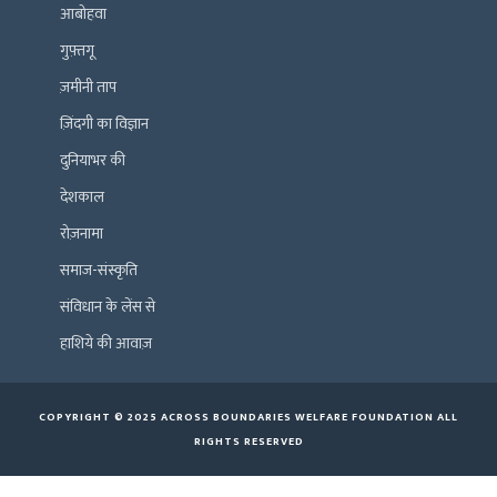
आबोहवा
गुफ़्तगू
ज़मीनी ताप
ज़िंदगी का विज्ञान
दुनियाभर की
देशकाल
रोज़नामा
समाज-संस्कृति
संविधान के लेंस से
हाशिये की आवाज़
COPYRIGHT © 2025 ACROSS BOUNDARIES WELFARE FOUNDATION ALL
RIGHTS RESERVED