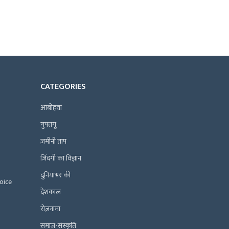
CATEGORIES
आबोहवा
गुफ़्तगू
ज़मीनी ताप
ज़िंदगी का विज्ञान
दुनियाभर की
Voice
देशकाल
रोज़नामा
समाज-संस्कृति