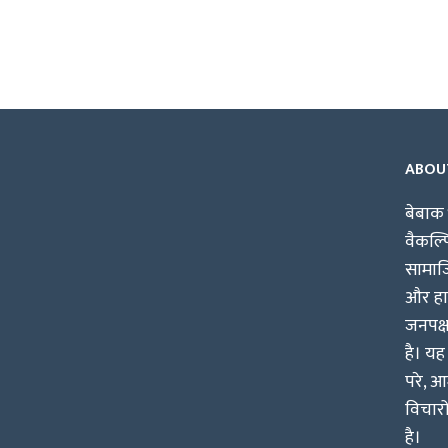
ABOU
बेबाक 
वैकल्
सामाजि
और हाश
जनपक्
है। यह
परे, आ
विचारो
है।