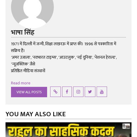
भाषा सिंह
1971 में दिल्ली में जन्मी, शिक्षा लखनऊ में प्राप्त की। 1996 से पत्रकारिता में
सक्रिय हैं।
'अमर उजाला', 'नवभारत टाइम्स', 'आउटलुक', 'नई दुनिया', 'नेशनल हेराल्ड',
'न्यूज़क्लिक' जैसे
प्रतिष्ठित मीडिया संस्थानों
Read more
VIEW ALL POSTS
YOU MAY ALSO LIKE