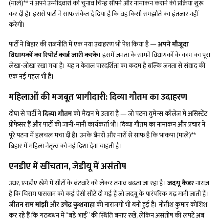
(माले)** ने अपने उम्मीदवारों को चुनाव चिन्ह सौंपने और नामांकन कराने की प्रक्रिया शुरू
कर दी है। इससे पार्टी ने साफ संकेत दे दिया है कि वह किसी समझौते का इंतजार नहीं
करेगी।
पार्टी ने बिहार की राजनीति में एक नया उदाहरण भी पेश किया है —
अपने मौजूदा
विधायकों का रिपोर्ट कार्ड जारी करके।
इसमें जनता के सामने विधायकों के काम का पूरा
लेखा-जोखा रखा गया है। यह न केवल पारदर्शिता का कदम है बल्कि जनता से संवाद की
एक नई पहल भी है।
महिलाओं की मजबूत भागीदारी: दि
व्या
गौतम का उदाहरण
दीघा से पार्टी ने
दिव्या गौतम
को मैदान में उतारा है — जो पटना वुमेन्स कॉलेज में असिस्टेंट
प्रोफेसर हैं और पार्टी की जानी-मानी कार्यकर्ता भी। दिव्या गौतम का नामांकन और प्रचार ने
पूरे पटना में हलचल मचा दी है। उनके बैनरों और नारों से साफ है कि भाकपा (माले)**
बिहार में महिला नेतृत्व को नई दिशा देना चाहती है।
एनडीए में खींचतान
, जेडीयू में असंतोष
उधर, एनडीए खेमे में सीटों के बंटवारे को लेकर तनाव बढ़ता जा रहा है।
जदयू कैडर
नाराज़
है कि चिराग पासवान को कई ऐसी सीटें दी गई हैं जो जदयू के पारंपरिक गढ़ मानी जाती हैं।
जीतन राम मांझी
और
उपेंद्र कुशवाहा
की नाराज़गी भी बनी हुई है। नीतीश कुमार कोशिश
कर रहे हैं कि गठबंधन में “बड़े भाई” की स्थिति बनाए रखें, लेकिन असंतोष की लपटें अब