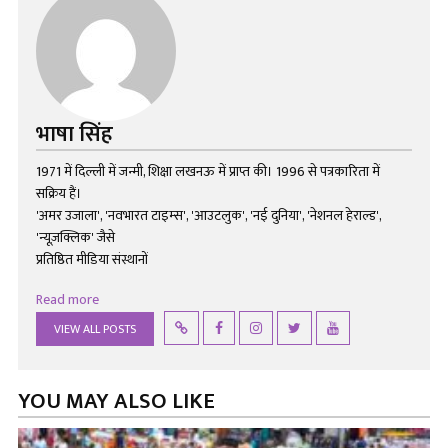
भाषा सिंह
1971 में दिल्ली में जन्मी, शिक्षा लखनऊ में प्राप्त की। 1996 से पत्रकारिता में
सक्रिय हैं।
'अमर उजाला', 'नवभारत टाइम्स', 'आउटलुक', 'नई दुनिया', 'नेशनल हेराल्ड',
'न्यूज़क्लिक' जैसे
प्रतिष्ठित मीडिया संस्थानों
Read more
VIEW ALL POSTS
YOU MAY ALSO LIKE