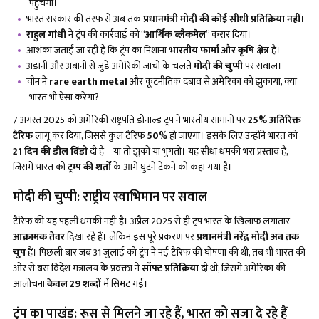
पहुंचेगी।
भारत सरकार की तरफ से अब तक
प्रधानमंत्री मोदी की कोई सीधी प्रतिक्रिया नहीं
।
राहुल गांधी
ने ट्रंप की कार्रवाई को “
आर्थिक ब्लैकमेल
” करार दिया।
आशंका जताई जा रही है कि ट्रंप का निशाना
भारतीय फार्मा और कृषि क्षेत्र
हैं।
अडानी और अंबानी से जुड़े अमेरिकी जांचों के चलते
मोदी की चुप्पी
पर सवाल।
चीन ने
rare earth metal
और कूटनीतिक दबाव से अमेरिका को झुकाया, क्या
भारत भी ऐसा करेगा?
7 अगस्त 2025 को अमेरिकी राष्ट्रपति डोनाल्ड ट्रंप ने भारतीय सामानों पर
25% अतिरिक्त
टैरिफ
लागू कर दिया, जिससे कुल टैरिफ
50%
हो जाएगा। इसके लिए उन्होंने भारत को
21 दिन की डील विंडो
दी है—या तो झुको या भुगतो। यह सीधा धमकी भरा प्रस्ताव है,
जिसमें भारत को
ट्रम्प की शर्तों
के आगे घुटने टेकने को कहा गया है।
मोदी की चुप्पी: राष्ट्रीय स्वाभिमान पर सवाल
टैरिफ की यह पहली धमकी नहीं है। अप्रैल 2025 से ही ट्रंप भारत के खिलाफ लगातार
आक्रामक तेवर
दिखा रहे हैं। लेकिन इस पूरे प्रकरण पर
प्रधानमंत्री नरेंद्र मोदी अब तक
चुप
हैं। पिछली बार जब 31 जुलाई को ट्रंप ने नई टैरिफ की घोषणा की थी, तब भी भारत की
ओर से बस विदेश मंत्रालय के प्रवक्ता ने
सॉफ्ट प्रतिक्रिया
दी थी, जिसमें अमेरिका की
आलोचना
केवल
29 शब्दों
में सिमट गई।
ट्रंप का पाखंड: रूस से मिलने जा रहे हैं, भारत को सजा दे रहे हैं