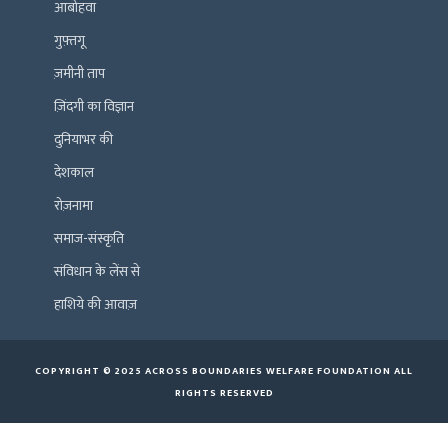
आबोहवा
गुफ़्तगू
ज़मीनी ताप
ज़िंदगी का विज्ञान
दुनियाभर की
देशकाल
रोज़नामा
समाज-संस्कृति
संविधान के लेंस से
हाशिये की आवाज़
COPYRIGHT © 2025 ACROSS BOUNDARIES WELFARE FOUNDATION ALL
RIGHTS RESERVED