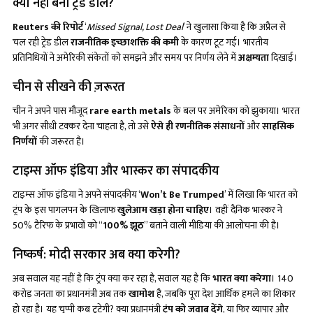
क्यों नहीं बनी ट्रेड डील?
Reuters की रिपोर्ट
‘
Missed Signal, Lost Deal
’ ने खुलासा किया है कि अप्रैल से
चल रही ट्रेड डील
राजनीतिक इच्छाशक्ति की कमी
के कारण टूट गई। भारतीय
प्रतिनिधियों ने अमेरिकी संकेतों को समझने और समय पर निर्णय लेने में
अक्षम्यता
दिखाई।
चीन से सीखने की ज़रूरत
चीन ने अपने पास मौजूद
rare earth metals
के बल पर अमेरिका को झुकाया। भारत
भी अगर सीधी टक्कर देना चाहता है, तो उसे
ऐसे ही रणनीतिक संसाधनों
और
साहसिक
निर्णयों
की जरूरत है।
टाइम्स ऑफ इंडिया और भास्कर का संपादकीय
टाइम्स ऑफ इंडिया ने अपने संपादकीय ‘
Won’t Be Trumped
’ में लिखा कि भारत को
ट्रंप के इस पागलपन के खिलाफ
खुलेआम खड़ा होना चाहिए
। वहीं दैनिक भास्कर ने
50% टैरिफ के प्रभावों को “
100% झूठ
” बताने वाली मीडिया की आलोचना की है।
निष्कर्ष: मोदी सरकार अब क्या करेगी?
अब सवाल यह नहीं है कि ट्रंप क्या कर रहा है, सवाल यह है कि
भारत क्या करेगा
। 140
करोड़ जनता का प्रधानमंत्री अब तक
खामोश
है, जबकि पूरा देश आर्थिक हमले का शिकार
हो रहा है। यह चुप्पी कब टूटेगी? क्या प्रधानमंत्री
ट्रंप को जवाब देंगे
, या फिर व्यापार और