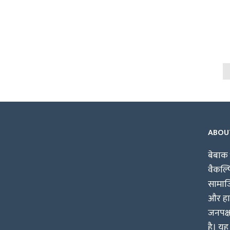
ABOU
बेबाक 
वैकल्
सामाजि
और हाश
जनपक्
है। यह