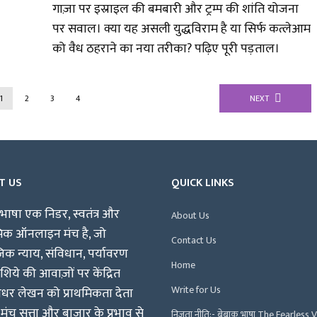
गाज़ा पर इस्राइल की बमबारी और ट्रम्प की शांति योजना
पर सवाल। क्या यह असली युद्धविराम है या सिर्फ कत्लेआम
को वैध ठहराने का नया तरीका? पढ़िए पूरी पड़ताल।
1
2
3
4
NEXT
T US
QUICK LINKS
भाषा एक निडर, स्वतंत्र और
About Us
पिक ऑनलाइन मंच है, जो
Contact Us
क न्याय, संविधान, पर्यावरण
Home
िये की आवाज़ों पर केंद्रित
Write for Us
षधर लेखन को प्राथमिकता देता
 मंच सत्ता और बाजार के प्रभाव से
निजता नीति:- बेबाक भाषा The Fearless 