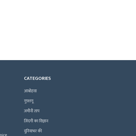
CATEGORIES
आबोहवा
गुफ़्तगू
ज़मीनी ताप
ज़िंदगी का विज्ञान
दुनियाभर की
Voice