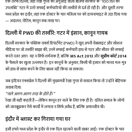
एक तरफ दिल्ली, जहां रेखा गुप्ता की अगुआई वाली बीजेपी सरकार के “100 दिन की
उपलब्धि” गटर में उतरे सफाई कर्मचारियों की तस्वीरों से दर्ज हो रही है। और दूसरी तरफ
मध्य प्रदेश का इंदौर, जहां एक डॉक्टर के चार मंज़िला घर को डायनामाइट से उड़ा दिया गया
— अदालत, नोटिस, कानून सब ताख पर।
दिल्ली में PWD की तस्वीरें: गटर में इंसान, कानून गायब
दिल्ली सरकार के पब्लिक वर्क्स डिपार्टमेंट (PWD) ने खुद अपनी वेबसाइट और सोशल
मीडिया पर जो तस्वीरें साझा कीं, उनमें सफाई कर्मचारी हाथ से गटर और सीवर की सफाई
करते नज़र आए। यह न सिर्फ शर्मनाक है, बल्कि
MS Act 2013
और
सुप्रीम कोर्ट
2014
के फैसले का खुला उल्लंघन है। इन कानूनों के अनुसार, किसी भी इंसान को मानव मल-मूत्र
को हाथ से साफ़ करने के लिए बाध्य नहीं किया जा सकता।
जब इंडियन एक्सप्रेस ने दिल्ली की मुख्यमंत्री रेखा गुप्ता से सवाल किया तो उन्होंने बेहिचक
जवाब दिया:
“नाले अलग-अलग तरह के होते हैं।”
रेखा जी सही कहती हैं—लेकिन कानून हर नाले के लिए एक ही है। दलित समाज के लोगों
को जानबूझकर ऐसे कार्यों में लगाना न सिर्फ अवैध है, बल्कि अमानवीय भी।
इंदौर में ब्लास्ट कर गिराया गया घर
इसी हफ्ते मध्य प्रदेश के इंदौर से एक दिल दहलाने वाली खबर आई। एक डॉक्टर के चार