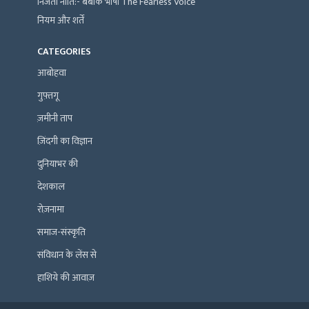
निजता नीति:- बेबाक भाषा The Fearless Voice
नियम और शर्तें
CATEGORIES
आबोहवा
गुफ़्तगू
ज़मीनी ताप
ज़िंदगी का विज्ञान
दुनियाभर की
देशकाल
रोज़नामा
समाज-संस्कृति
संविधान के लेंस से
हाशिये की आवाज़