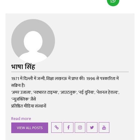
भाषा सिंह
1971 में दिल्ली में जन्मी, शिक्षा लखनऊ में प्राप्त की। 1996 से पत्रकारिता में
सक्रिय हैं।
'अमर उजाला', 'नवभारत टाइम्स', 'आउटलुक', 'नई दुनिया', 'नेशनल हेराल्ड',
'न्यूज़क्लिक' जैसे
प्रतिष्ठित मीडिया संस्थानों
Read more
VIEW ALL POSTS