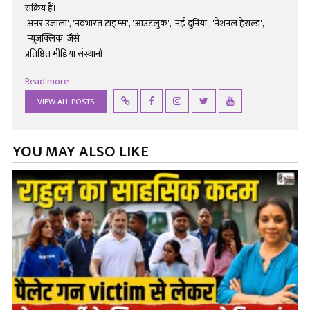
सक्रिय हैं।
'अमर उजाला', 'नवभारत टाइम्स', 'आउटलुक', 'नई दुनिया', 'नेशनल हेराल्ड',
'न्यूज़क्लिक' जैसे
प्रतिष्ठित मीडिया संस्थानों
Read more
VIEW ALL POSTS
YOU MAY ALSO LIKE