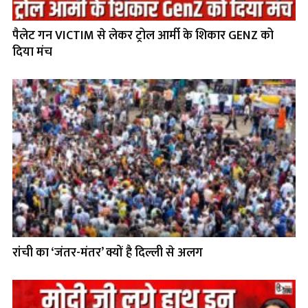
पैलेट गन VICTIM से लेकर ट्रोल आर्मी के शिकार GENZ को
दिया मंच
रांची का ‘जंतर-मंतर’ क्यों है दिल्ली से अलग