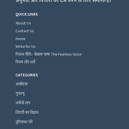
अनुभवों और विचारों को दर्ज करने के लिए समर्पित है।
QUICK LINKS
About Us
Contact Us
Home
Write for Us
निजता नीति:- बेबाक भाषा The Fearless Voice
नियम और शर्तें
CATEGORIES
आबोहवा
गुफ़्तगू
ज़मीनी ताप
ज़िंदगी का विज्ञान
दुनियाभर की