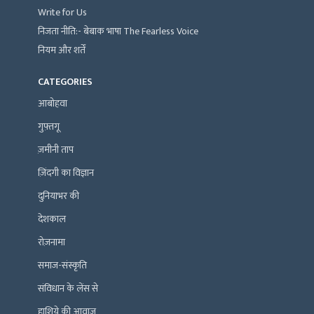
Write for Us
निजता नीति:- बेबाक भाषा The Fearless Voice
नियम और शर्तें
CATEGORIES
आबोहवा
गुफ़्तगू
ज़मीनी ताप
ज़िंदगी का विज्ञान
दुनियाभर की
देशकाल
रोज़नामा
समाज-संस्कृति
संविधान के लेंस से
हाशिये की आवाज़