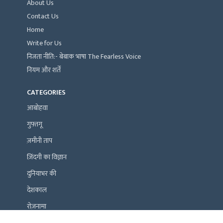
About Us
Contact Us
Home
Write for Us
निजता नीति:- बेबाक भाषा The Fearless Voice
नियम और शर्तें
CATEGORIES
आबोहवा
गुफ़्तगू
ज़मीनी ताप
ज़िंदगी का विज्ञान
दुनियाभर की
देशकाल
रोज़नामा
समाज-संस्कृति