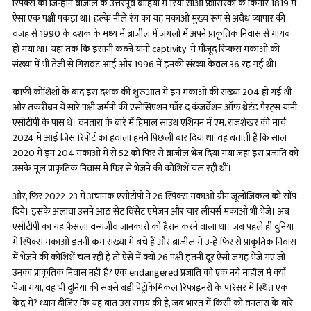
स्पिक्स का जिन्होंने ब्राजील के उत्तरपूर्व बाहिया में रियो साओ फ्रांसिस्को के किनारे 1819 में
ऐसा एक पक्षी पकड़ा था। हल्के नीले रंग का यह मकाओ मुख्य रूप से अवैध व्यापार की
वजह से 1990 के दशक के मध्य में ब्राजील में जंगलों में अपने प्राकृतिक निवास से गायब
हो गया था। यहां तक कि इंसानी कब्जे यानी captivity में मौजूद स्प्किस मकाओ की
संख्या में भी तेजी से गिरावट आई और 1996 में इनकी संख्या केवल 36 रह गई थी।
काफी कोशिशों के बाद इस दशक की शुरुआत में इन मकाओ की संख्या 204 हो गई थी
और तकरीबन ये सारे पक्षी जर्मनी की एसोसिएशन फॉर द कंजर्वेशन ऑफ थ्रेटंड पैरट्स यानी
एसीटीपी के पास थे। वनतारा के बारे में हिमाल साउथ एशियन में एम. राजशेखर की मार्च
2024 में आई जिस रिपोर्ट का हवाला हमने पिछली बार दिया था, वह बताती है कि साल
2020 में इन 204 मकाओ में से 52 को फिर से ब्राजील भेज दिया गया जहां इस प्रजाति को
उसके मूल प्राकृतिक निवास में फिर से भेजने की कोशिशें चल रही थीं।
और, फिर 2022-23 में अचानक एसीटीपी ने 26 स्पिक्स मकाओ ग्रीन जूलोजिकल को सौंप
दिये। इसके अलावा उसने आठ सेंट विंसेंट एमेजन और चार लीयर्स मकाओ भी भेजे। अब
एसीटीपी का यह फैसला वन्यजीव जानकारों को हैरान करने वाला था। जब पहले ही दुनिया
में स्पिक्स मकाओ इतनी कम संख्या में बचे हैं और ब्राजील में उन्हें फिर से प्राकृतिक निवास
में भेजने की कोशिशें चल रही हैं तो ऐसे में क्यों 26 पक्षी इतनी दूर ऐसी जगह भेजे गए जो
उनका प्राकृतिक निवास नहीं है? एक endangered प्रजाति को एक नये माहौल में क्यों
भेजा गया, वह भी दुनिया की सबसे बड़ी पेट्रोकेमिकल रिफाइनरी के परिसर में स्थित एक
केंद्र में? ध्यान दीजिए कि यह बात उस समय की है, जब भारत में किसी को वनतारा के बारे