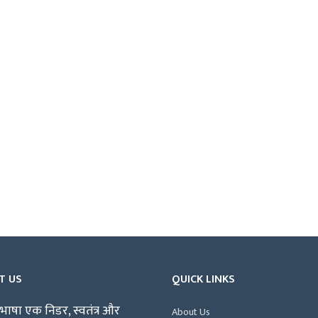
T US
QUICK LINKS
भाषा एक निडर, स्वतंत्र और
About Us