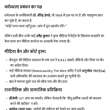
धर्मस्थला प्रबंधन का पक्ष
धर्मस्थला के धर्माधिकारी
डॉ. वीरेंद्र हेगड़े
, जो 1968 से इस पद पर हैं और पद्मभूषण प्राप्त
कर चुके हैं, का कहना है:
“कोई गलत काम नहीं हुआ। जांच में पूरा सहयोग देंगे।”
लेकिन इसी बीच उनके भाई
हर्षेंद्र कुमार
ने कुछ मीडिया रिपोर्ट्स के खिलाफ मानहानि का
केस दायर कर मीडिया कवरेज पर अस्थायी रोक लगवा दी।
मीडिया बैन और कोर्ट ड्रामा
बेंगलुरु की सिविल अदालत के एक जज ने 8,842 खबरों, वीडियो और लिंक पर बैन
का आदेश दिया।
कई मीडिया संस्थान (NewsLaundry, The Wire आदि) ने इसे
अनुच्छेद
19(1)(a)
यानी अभिव्यक्ति की स्वतंत्रता का उल्लंघन बताते हुए चुनौती दी।
बाद में मामला दूसरे जज को सौंपा गया और बैन हटा।
राजनीतिक और सामाजिक प्रतिक्रिया
बीजेपी:
SIT जांच का समर्थन, लेकिन चेतावनी कि “हिंदू धार्मिक स्थलों को बदनाम
करने की साजिश” न बने।
कांग्रेस (सत्ता पक्ष):
आरोपों की गंभीरता को देखते हुए जांच जरूरी।