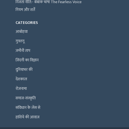
निजता नीति:- बेबाक भाषा The Fearless Voice
नियम और शर्तें
CATEGORIES
आबोहवा
गुफ़्तगू
ज़मीनी ताप
ज़िंदगी का विज्ञान
दुनियाभर की
देशकाल
रोज़नामा
समाज-संस्कृति
संविधान के लेंस से
हाशिये की आवाज़