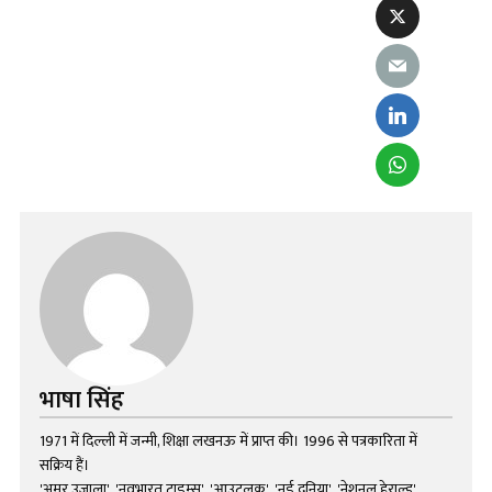
भाषा सिंह
1971 में दिल्ली में जन्मी, शिक्षा लखनऊ में प्राप्त की। 1996 से पत्रकारिता में
सक्रिय हैं।
'अमर उजाला', 'नवभारत टाइम्स', 'आउटलुक', 'नई दुनिया', 'नेशनल हेराल्ड',