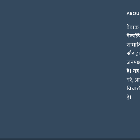
ABOU
बेबाक 
वैकल्
सामाजि
और हाश
जनपक्
है। यह
परे, आ
विचारो
है।