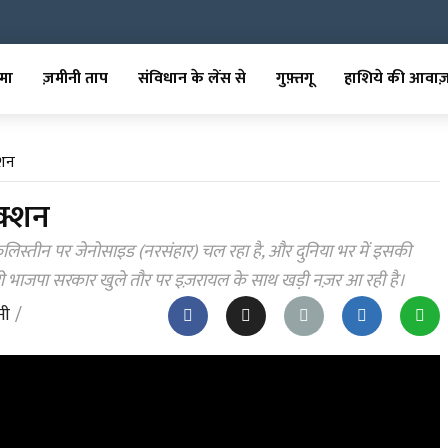
मा
ज़मीनी ताप
संविधान के लेंस से
गुफ़्तगू
हाशिये की आवाज
्शन
क्शन
स्तीन पर जेनोसाइड (नरसंहार) चल रहा है, और दुनिया भर में इसकी
ी भाजपा सरकार खुले तौर पर इज़रायल के साथ खड़ी नज़र आ रही है।
नी