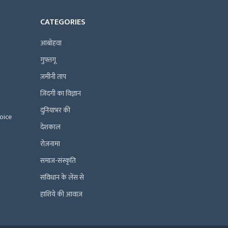
CATEGORIES
आबोहवा
गुफ़्तगू
ज़मीनी ताप
ज़िंदगी का विज्ञान
दुनियाभर की
Voice
देशकाल
रोज़नामा
समाज-संस्कृति
संविधान के लेंस से
हाशिये की आवाज़