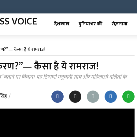
देशकाल
दुनियाभर की
रोज़नामा
रण?”— कैसा है ये रामराज!
करण?”— कैसा है ये रामराज!
करण” बताने पर विवाद। यह टिप्पणी मनुवादी सोच और महिलाओं-दलितों के
सिंह