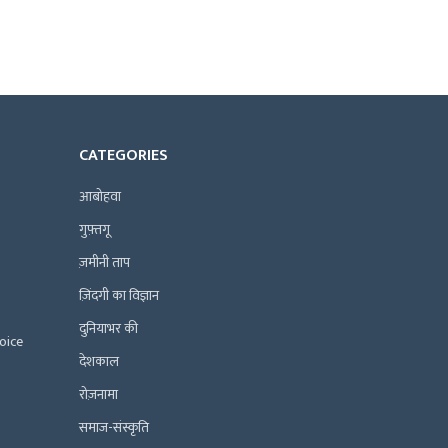
CATEGORIES
आबोहवा
गुफ़्तगू
ज़मीनी ताप
ज़िंदगी का विज्ञान
दुनियाभर की
Voice
देशकाल
रोज़नामा
समाज-संस्कृति