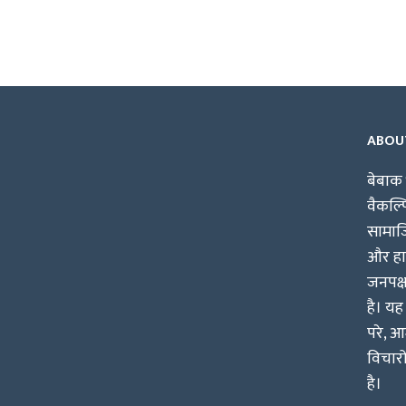
ABOU
बेबाक 
वैकल्
सामाजि
और हाश
जनपक्
है। यह
परे, आ
विचारो
है।