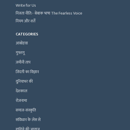
Write for Us
निजता नीति:- बेबाक भाषा The Fearless Voice
नियम और शर्तें
CATEGORIES
आबोहवा
गुफ़्तगू
ज़मीनी ताप
ज़िंदगी का विज्ञान
दुनियाभर की
देशकाल
रोज़नामा
समाज-संस्कृति
संविधान के लेंस से
हाशिये की आवाज़