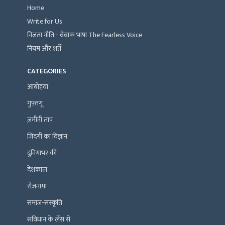
Home
Write for Us
निजता नीति:- बेबाक भाषा The Fearless Voice
नियम और शर्तें
CATEGORIES
आबोहवा
गुफ़्तगू
ज़मीनी ताप
ज़िंदगी का विज्ञान
दुनियाभर की
देशकाल
रोज़नामा
समाज-संस्कृति
संविधान के लेंस से