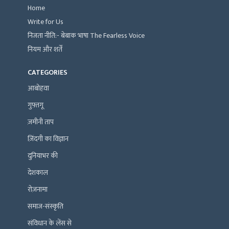
Home
Write for Us
निजता नीति:- बेबाक भाषा The Fearless Voice
नियम और शर्तें
CATEGORIES
आबोहवा
गुफ़्तगू
ज़मीनी ताप
ज़िंदगी का विज्ञान
दुनियाभर की
देशकाल
रोज़नामा
समाज-संस्कृति
संविधान के लेंस से