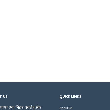
T US
QUICK LINKS
भाषा एक निडर, स्वतंत्र और
About Us