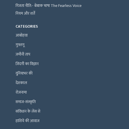
निजता नीति:- बेबाक भाषा The Fearless Voice
नियम और शर्तें
CATEGORIES
आबोहवा
गुफ़्तगू
ज़मीनी ताप
ज़िंदगी का विज्ञान
दुनियाभर की
देशकाल
रोज़नामा
समाज-संस्कृति
संविधान के लेंस से
हाशिये की आवाज़