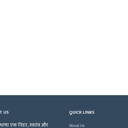
T US
QUICK LINKS
भाषा एक निडर, स्वतंत्र और
About Us