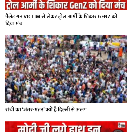
पैलेट गन VICTIM से लेकर ट्रोल आर्मी के शिकार GENZ को
दिया मंच
रांची का ‘जंतर-मंतर’ क्यों है दिल्ली से अलग