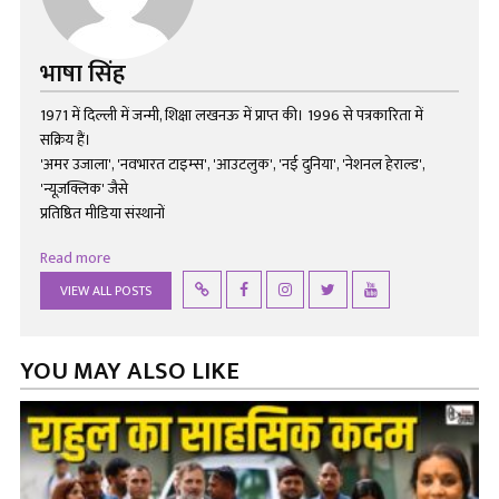
भाषा सिंह
1971 में दिल्ली में जन्मी, शिक्षा लखनऊ में प्राप्त की। 1996 से पत्रकारिता में
सक्रिय हैं।
'अमर उजाला', 'नवभारत टाइम्स', 'आउटलुक', 'नई दुनिया', 'नेशनल हेराल्ड',
'न्यूज़क्लिक' जैसे
प्रतिष्ठित मीडिया संस्थानों
Read more
VIEW ALL POSTS
YOU MAY ALSO LIKE