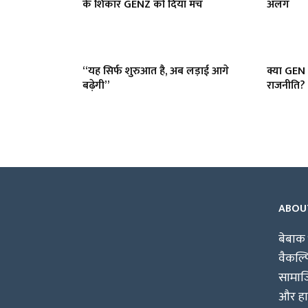
के शिकार GENZ को दिया मंच
अलग
“यह सिर्फ शुरुआत है, अब लड़ाई आगे
क्या GEN
बढ़ेगी”
राजनीति? 
ABOU
बेबाक 
वैकल्
सामाजि
और हाश