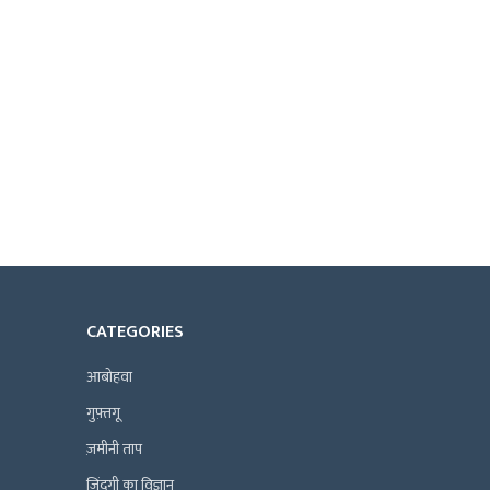
CATEGORIES
आबोहवा
गुफ़्तगू
ज़मीनी ताप
ज़िंदगी का विज्ञान