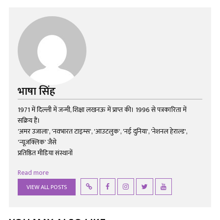
भाषा सिंह
1971 में दिल्ली में जन्मी, शिक्षा लखनऊ में प्राप्त की। 1996 से पत्रकारिता में
सक्रिय हैं।
'अमर उजाला', 'नवभारत टाइम्स', 'आउटलुक', 'नई दुनिया', 'नेशनल हेराल्ड',
'न्यूज़क्लिक' जैसे
प्रतिष्ठित मीडिया संस्थानों
Read more
VIEW ALL POSTS