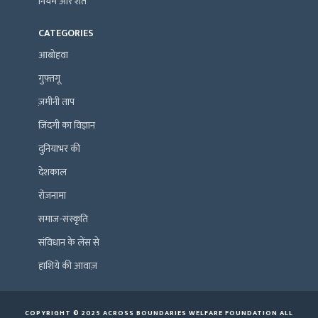
नियम और शर्तें
CATEGORIES
आबोहवा
गुफ़्तगू
ज़मीनी ताप
ज़िंदगी का विज्ञान
दुनियाभर की
देशकाल
रोज़नामा
समाज-संस्कृति
संविधान के लेंस से
हाशिये की आवाज़
COPYRIGHT © 2025 ACROSS BOUNDARIES WELFARE FOUNDATION ALL