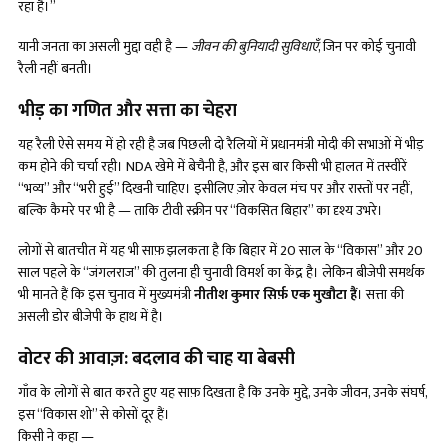
रहा है।”
यानी जनता का असली मुद्दा वही है —
जीवन की बुनियादी सुविधाएँ
, जिन पर कोई चुनावी
रैली नहीं बनती।
भीड़ का गणित और सत्ता का चेहरा
यह रैली ऐसे समय में हो रही है जब पिछली दो रैलियों में प्रधानमंत्री मोदी की सभाओं में भीड़
कम होने की चर्चा रही। NDA खेमे में बेचैनी है, और इस बार किसी भी हालत में तस्वीरें
“भव्य” और “भरी हुई” दिखनी चाहिए। इसीलिए ज़ोर केवल मंच पर और रास्तों पर नहीं,
बल्कि कैमरे पर भी है — ताकि टीवी स्क्रीन पर “विकसित बिहार” का दृश्य उभरे।
लोगों से बातचीत में यह भी साफ़ झलकता है कि बिहार में 20 साल के “विकास” और 20
साल पहले के “जंगलराज” की तुलना ही चुनावी विमर्श का केंद्र है। लेकिन बीजेपी समर्थक
भी मानते हैं कि इस चुनाव में मुख्यमंत्री
नीतीश कुमार सिर्फ़ एक मुखौटा हैं
। सत्ता की
असली डोर बीजेपी के हाथ में है।
वोटर की आवाज़: बदलाव की चाह या बेबसी
गाँव के लोगों से बात करते हुए यह साफ़ दिखता है कि उनके मुद्दे, उनके जीवन, उनके संघर्ष,
इस “विकास शो” से कोसों दूर हैं।
किसी ने कहा —