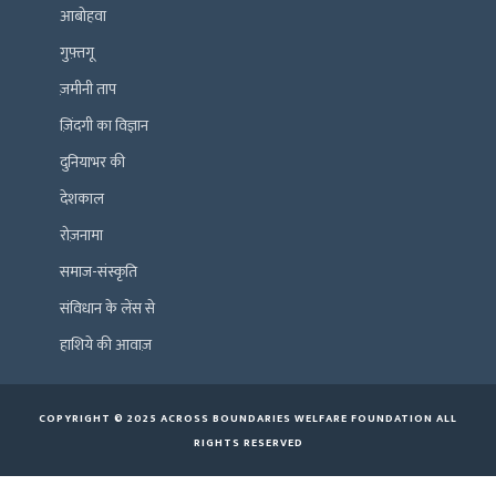
आबोहवा
गुफ़्तगू
ज़मीनी ताप
ज़िंदगी का विज्ञान
दुनियाभर की
देशकाल
रोज़नामा
समाज-संस्कृति
संविधान के लेंस से
हाशिये की आवाज़
COPYRIGHT © 2025 ACROSS BOUNDARIES WELFARE FOUNDATION ALL
RIGHTS RESERVED