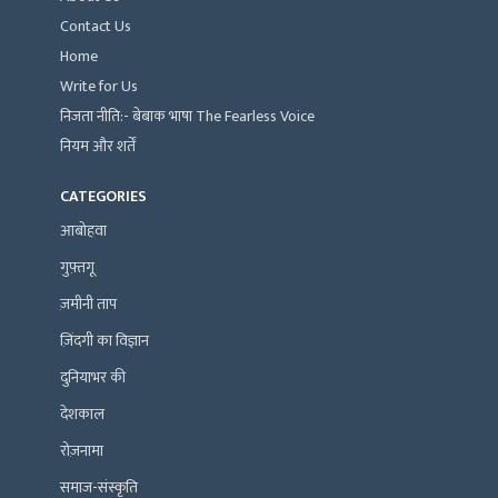
Contact Us
Home
Write for Us
निजता नीति:- बेबाक भाषा The Fearless Voice
नियम और शर्तें
CATEGORIES
आबोहवा
गुफ़्तगू
ज़मीनी ताप
ज़िंदगी का विज्ञान
दुनियाभर की
देशकाल
रोज़नामा
समाज-संस्कृति