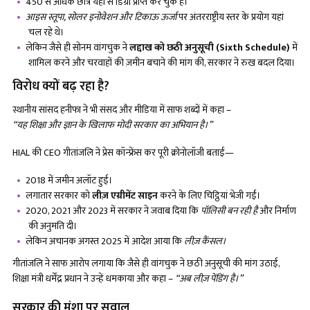
450 से अधिक छात्र यहां से डिग्री प्राप्त कर चुके हैं।
आइस स्तूपा
, सोलर इनोवेशन और टिकाऊ ऊर्जा
पर अंतरराष्ट्रीय स्तर के प्रयोग यहां
चल रहे थे।
लेकिन जैसे ही सोनम वांगचुक ने
लद्दाख को छठी अनुसूची (
Sixth Schedule)
में
शामिल करने और चरवाहों की ज़मीन बचाने की मांग की, सरकार ने रुख बदल दिया।
विरोध क्यों बढ़ रहा है?
स्थानीय सांसद हनीफा ने भी संसद और मीडिया में साफ शब्दों में कहा –
“यह शिक्षा और ज्ञान के खिलाफ मोदी सरकार का अभियान है।”
HIAL की CEO गीतांजलि ने प्रेस कॉन्फ्रेंस कर पूरी क्रोनोलॉजी बताई—
2018 में जमीन अलॉट हुई।
लगातार सरकार को
लीज़ एग्रीमेंट साइन
करने के लिए चिट्ठियां भेजी गईं।
2020, 2021 और 2023 में सरकार ने जवाब दिया कि
पॉलिसी बन रही है
और निर्माण
की अनुमति दी।
लेकिन अचानक अगस्त 2025 में आदेश आया कि
लीज़ कैंसल।
गीतांजलि ने साफ आरोप लगाया कि जैसे ही वांगचुक ने छठी अनुसूची की मांग उठाई,
शिक्षा मंत्री धर्मेंद्र प्रधान ने उन्हें धमकाया और कहा –
“अब लीज़ पेंडिंग है।”
सरकार की मंशा पर सवाल