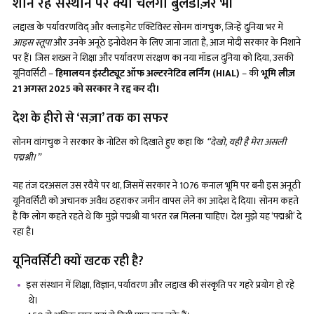
शान रहे संस्थान पर क्या चलेगा बुलडोज़र भी
लद्दाख के पर्यावरणविद् और क्लाइमेट एक्टिविस्ट सोनम वांगचुक, जिन्हें दुनिया भर में
आइस स्तूपा
और उनके अनूठे इनोवेशन के लिए जाना जाता है, आज मोदी सरकार के निशाने
पर हैं। जिस शख्स ने शिक्षा और पर्यावरण संरक्षण का नया मॉडल दुनिया को दिया, उसकी
यूनिवर्सिटी –
हिमालयन इंस्टीट्यूट ऑफ अल्टरनेटिव लर्निंग (
HIAL)
– की
भूमि लीज़
21 अगस्त 2025 को सरकार ने रद्द कर दी।
देश के हीरो से ‘सज़ा’ तक का सफर
सोनम वांगचुक ने सरकार के नोटिस को दिखाते हुए कहा कि
“देखो, यही है मेरा असली
पद्मश्री।”
यह तंज दरअसल उस रवैये पर था, जिसमें सरकार ने 1076 कनाल भूमि पर बनी इस अनूठी
यूनिवर्सिटी को अचानक अवैध ठहराकर जमीन वापस लेने का आदेश दे दिया। सोनम कहते
हैं कि लोग कहते रहते थे कि मुझे पद्मश्री या भरत रत्न मिलना चाहिए। देश मुझे यह ‘पद्मश्री’ दे
रहा है।
यूनिवर्सिटी क्यों खटक रही है?
इस संस्थान में शिक्षा, विज्ञान, पर्यावरण और लद्दाख की संस्कृति पर गहरे प्रयोग हो रहे
थे।