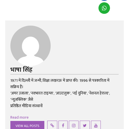
भाषा सिंह
1971 में दिल्ली में जन्मी, शिक्षा लखनऊ में प्राप्त की। 1996 से पत्रकारिता में
सक्रिय हैं।
'अमर उजाला', 'नवभारत टाइम्स', 'आउटलुक', 'नई दुनिया', 'नेशनल हेराल्ड',
'न्यूज़क्लिक' जैसे
प्रतिष्ठित मीडिया संस्थानों
Read more
VIEW ALL POSTS