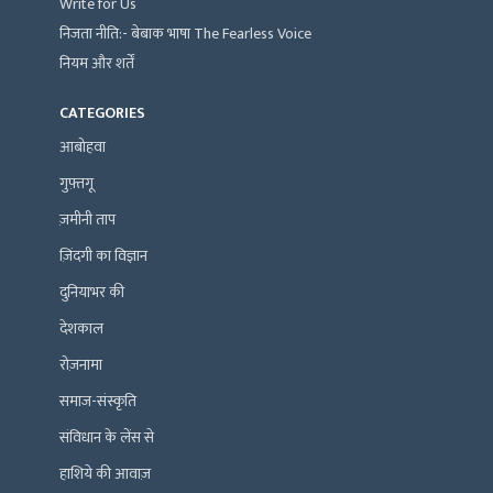
Write for Us
निजता नीति:- बेबाक भाषा The Fearless Voice
नियम और शर्तें
CATEGORIES
आबोहवा
गुफ़्तगू
ज़मीनी ताप
ज़िंदगी का विज्ञान
दुनियाभर की
देशकाल
रोज़नामा
समाज-संस्कृति
संविधान के लेंस से
हाशिये की आवाज़