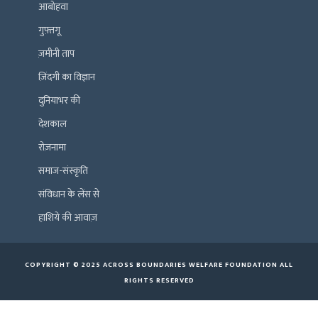
आबोहवा
गुफ़्तगू
ज़मीनी ताप
ज़िंदगी का विज्ञान
दुनियाभर की
देशकाल
रोज़नामा
समाज-संस्कृति
संविधान के लेंस से
हाशिये की आवाज़
COPYRIGHT © 2025 ACROSS BOUNDARIES WELFARE FOUNDATION ALL
RIGHTS RESERVED