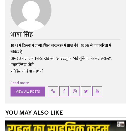
भाषा सिंह
1971 में दिल्ली में जन्मी, शिक्षा लखनऊ में प्राप्त की। 1996 से पत्रकारिता में
सक्रिय हैं।
'अमर उजाला', 'नवभारत टाइम्स', 'आउटलुक', 'नई दुनिया', 'नेशनल हेराल्ड',
'न्यूज़क्लिक' जैसे
प्रतिष्ठित मीडिया संस्थानों
Read more
VIEW ALL POSTS
YOU MAY ALSO LIKE