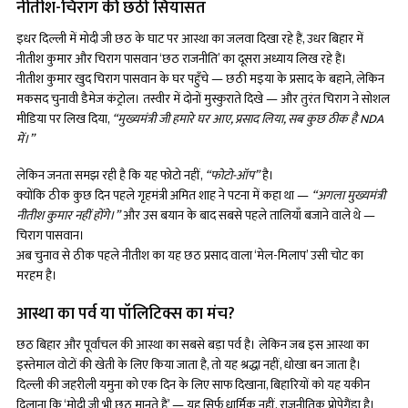
नीतीश-चिराग की छठी सियासत
इधर दिल्ली में मोदी जी छठ के घाट पर आस्था का जलवा दिखा रहे हैं, उधर बिहार में
नीतीश कुमार और चिराग पासवान ‘छठ राजनीति’ का दूसरा अध्याय लिख रहे हैं।
नीतीश कुमार खुद चिराग पासवान के घर पहुँचे — छठी मइया के प्रसाद के बहाने, लेकिन
मकसद चुनावी डैमेज कंट्रोल। तस्वीर में दोनों मुस्कुराते दिखे — और तुरंत चिराग ने सोशल
मीडिया पर लिख दिया,
“मुख्यमंत्री जी हमारे घर आए, प्रसाद लिया, सब कुछ ठीक है NDA
में।”
लेकिन जनता समझ रही है कि यह फोटो नहीं,
“फोटो-ऑप”
है।
क्योंकि ठीक कुछ दिन पहले गृहमंत्री अमित शाह ने पटना में कहा था —
“अगला मुख्यमंत्री
नीतीश कुमार नहीं होंगे।”
और उस बयान के बाद सबसे पहले तालियाँ बजाने वाले थे —
चिराग पासवान।
अब चुनाव से ठीक पहले नीतीश का यह छठ प्रसाद वाला ‘मेल-मिलाप’ उसी चोट का
मरहम है।
आस्था का पर्व या पॉलिटिक्स का मंच?
छठ बिहार और पूर्वांचल की आस्था का सबसे बड़ा पर्व है। लेकिन जब इस आस्था का
इस्तेमाल वोटों की खेती के लिए किया जाता है, तो यह श्रद्धा नहीं, धोखा बन जाता है।
दिल्ली की जहरीली यमुना को एक दिन के लिए साफ दिखाना, बिहारियों को यह यकीन
दिलाना कि ‘मोदी जी भी छठ मानते हैं’ — यह सिर्फ धार्मिक नहीं, राजनीतिक प्रोपेगैंडा है।