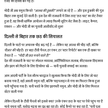
एजेंडे का हिस्सा बन गई है।
मोदी जी अब यमुना किनारे
“आस्था की डुबकी”
लगाने जा रहे हैं — और इस डुबकी की गूंज
बिहार तक सुनाई देने वाली है। इस देश की राजधानी में जिस तरह ‘छठ घाट’ का सेट तैयार
हुआ है, वह किसी धार्मिक आयोजन से ज़्यादा फिल्मी शूटिंग सेट जैसा है। लाइट, कैमरा,
एक्शन — और मोदी जी का चुनावी आशीर्वाद शो शुरू!
दिल्ली से बिहार तक छठ की सियासत
दिल्ली के घाटों पर अचानक भीड़ बढ़ गई है — लेकिन यह आस्था की भीड़ नहीं, बल्कि
पीआर की भीड़
है। हर बड़ा टीवी चैनल, हर एंकर, हर ‘स्टार रिपोर्टर’ बस एक ही खबर पर
तैनात है —
“मोदी जी छठ मनाने वाले हैं!”
देश की राजधानी के घाट पर स्पेशल व्यवस्था, आर्टिफिशियल तालाब, कीटनाशक छिड़काव
और झाग को मिटाने के लिए डिफोमर स्प्रे — यानी चुनावी सफाई का जलवा।
आम आदमी पार्टी के नेता सौरभ भारद्वाज ने खुलासा किया कि मोदी जी के लिए जो घाट
बनाया गया है, वहाँ असली यमुना नहीं, बल्कि पाइपलाइन से गंगा का फिल्टर किया हुआ
पानी पहुँचाया गया है। यानी भक्तों के लिए झागभरी यमुना, और मोदी जी के लिए मिनरल
वॉटर वाली गंगा!
लेकिन दिल्ली के टीवी चैनलों को इससे क्या? उनके एंकर छठ के घाट पर ऐसे पहुंच गए हैं
मानो यमुना नहीं, यशोदा मइया का दूध बह रहा हो। कोई कैमरे पर कह रहा है, “पानी पूजा