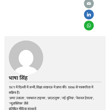
भाषा सिंह
1971 में दिल्ली में जन्मी, शिक्षा लखनऊ में प्राप्त की। 1996 से पत्रकारिता में
सक्रिय हैं।
'अमर उजाला', 'नवभारत टाइम्स', 'आउटलुक', 'नई दुनिया', 'नेशनल हेराल्ड',
'न्यूज़क्लिक' जैसे
प्रतिष्ठित मीडिया संस्थानों