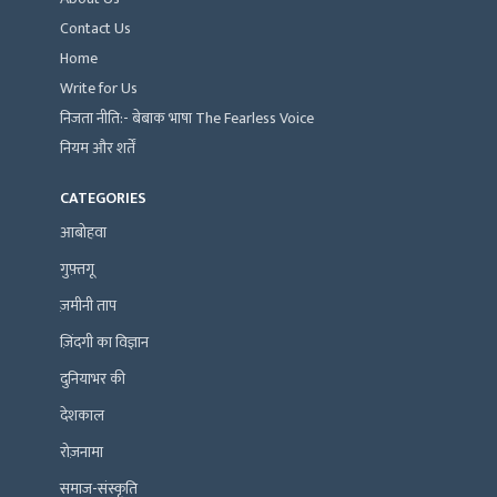
Contact Us
Home
Write for Us
निजता नीति:- बेबाक भाषा The Fearless Voice
नियम और शर्तें
CATEGORIES
आबोहवा
गुफ़्तगू
ज़मीनी ताप
ज़िंदगी का विज्ञान
दुनियाभर की
देशकाल
रोज़नामा
समाज-संस्कृति