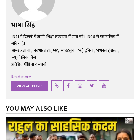
भाषा सिंह
1971 में दिल्ली में जन्मी, शिक्षा लखनऊ में प्राप्त की। 1996 से पत्रकारिता में
सक्रिय हैं।
'अमर उजाला', 'नवभारत टाइम्स', 'आउटलुक', 'नई दुनिया', 'नेशनल हेराल्ड',
'न्यूज़क्लिक' जैसे
प्रतिष्ठित मीडिया संस्थानों
Read more
VIEW ALL POSTS
YOU MAY ALSO LIKE