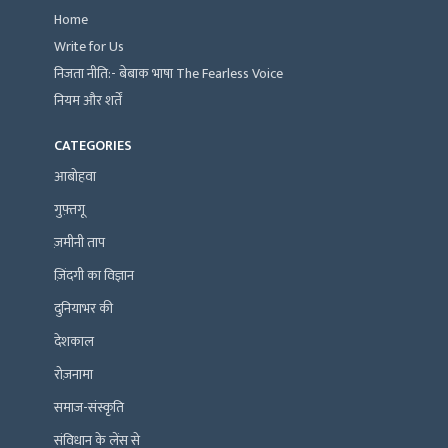
Home
Write for Us
निजता नीति:- बेबाक भाषा The Fearless Voice
नियम और शर्तें
CATEGORIES
आबोहवा
गुफ़्तगू
ज़मीनी ताप
ज़िंदगी का विज्ञान
दुनियाभर की
देशकाल
रोज़नामा
समाज-संस्कृति
संविधान के लेंस से