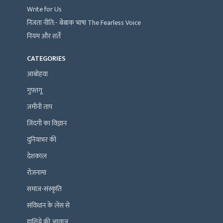
Write for Us
निजता नीति:- बेबाक भाषा The Fearless Voice
नियम और शर्तें
CATEGORIES
आबोहवा
गुफ़्तगू
ज़मीनी ताप
ज़िंदगी का विज्ञान
दुनियाभर की
देशकाल
रोज़नामा
समाज-संस्कृति
संविधान के लेंस से
हाशिये की आवाज़