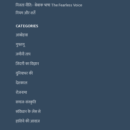
निजता नीति:- बेबाक भाषा The Fearless Voice
नियम और शर्तें
CATEGORIES
आबोहवा
गुफ़्तगू
ज़मीनी ताप
ज़िंदगी का विज्ञान
दुनियाभर की
देशकाल
रोज़नामा
समाज-संस्कृति
संविधान के लेंस से
हाशिये की आवाज़