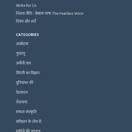
Write for Us
निजता नीति:- बेबाक भाषा The Fearless Voice
नियम और शर्तें
CATEGORIES
आबोहवा
गुफ़्तगू
ज़मीनी ताप
ज़िंदगी का विज्ञान
दुनियाभर की
देशकाल
रोज़नामा
समाज-संस्कृति
संविधान के लेंस से
हाशिये की आवाज़