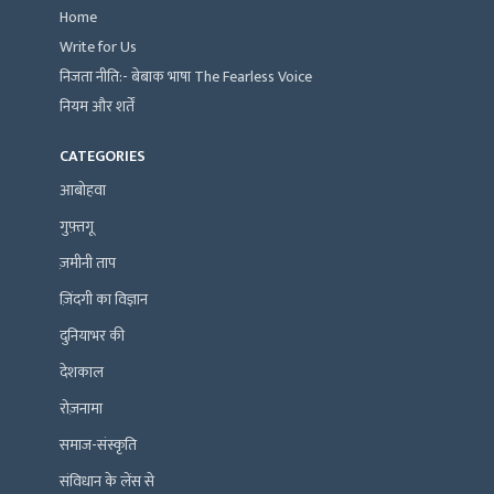
Home
Write for Us
निजता नीति:- बेबाक भाषा The Fearless Voice
नियम और शर्तें
CATEGORIES
आबोहवा
गुफ़्तगू
ज़मीनी ताप
ज़िंदगी का विज्ञान
दुनियाभर की
देशकाल
रोज़नामा
समाज-संस्कृति
संविधान के लेंस से