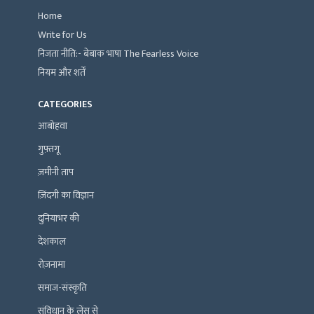
Home
Write for Us
निजता नीति:- बेबाक भाषा The Fearless Voice
नियम और शर्तें
CATEGORIES
आबोहवा
गुफ़्तगू
ज़मीनी ताप
ज़िंदगी का विज्ञान
दुनियाभर की
देशकाल
रोज़नामा
समाज-संस्कृति
संविधान के लेंस से