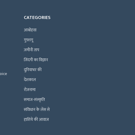
CATEGORIES
आबोहवा
गुफ़्तगू
ज़मीनी ताप
ज़िंदगी का विज्ञान
दुनियाभर की
Voice
देशकाल
रोज़नामा
समाज-संस्कृति
संविधान के लेंस से
हाशिये की आवाज़