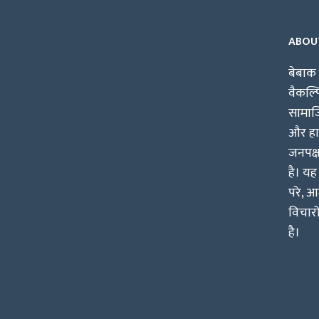
ABOU
बेबाक 
वैकल्
सामाजि
और हाश
जनपक्
है। यह
परे, आ
विचारो
है।