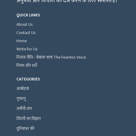
अनुभवों और विचारों को दर्ज करने के लिए समर्पित है।
QUICK LINKS
About Us
Contact Us
Home
Write for Us
निजता नीति:- बेबाक भाषा The Fearless Voice
नियम और शर्तें
CATEGORIES
आबोहवा
गुफ़्तगू
ज़मीनी ताप
ज़िंदगी का विज्ञान
दुनियाभर की