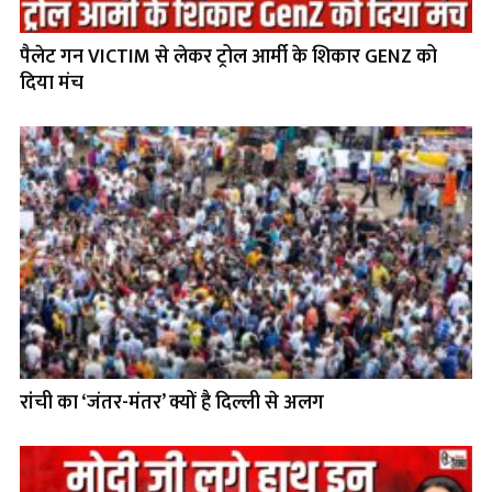
पैलेट गन VICTIM से लेकर ट्रोल आर्मी के शिकार GENZ को
दिया मंच
रांची का ‘जंतर-मंतर’ क्यों है दिल्ली से अलग