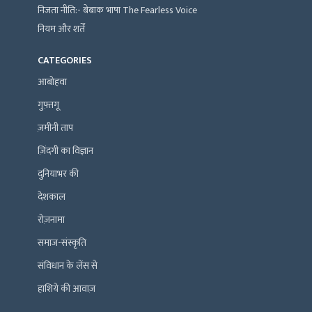
निजता नीति:- बेबाक भाषा The Fearless Voice
नियम और शर्तें
CATEGORIES
आबोहवा
गुफ़्तगू
ज़मीनी ताप
ज़िंदगी का विज्ञान
दुनियाभर की
देशकाल
रोज़नामा
समाज-संस्कृति
संविधान के लेंस से
हाशिये की आवाज़