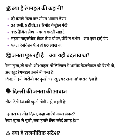
💰
क्या है रंगमहल की कहानी
?
दो बंगले
मिला कर सीएम आवास तैयार
24 एसी
,
5 टीवी
,
23 रिमोट कंट्रोल पंखे
115 हैंगिंग लैम्प
, जगमग करती लाइटें
महंगा माइक्रोवेव
, फ्रिज, डिश वॉशर, वॉशिंग मशीन – सब कुछ हाई एंड
पहला रेनोवेशन फेज ही
₹60 लाख
का
🤔
जनता पूछ रही है
– क्या यही बदलाव था?
रेखा गुप्ता, जो कभी
‘शीशमहल’ पॉलिटिक्स
में अरविंद केजरीवाल को घेरती थीं,
अब खुद
रंगमहल
बनाने में व्यस्त हैं।
विपक्ष ने इसे
‘गरीबों पर बुल्डोजर, खुद पर खजाना’
करार दिया है।
🗣️
दिल्ली की जनता की आवाज
सीता देवी, जिनकी झुग्गी तोड़ी गई, कहती हैं:
“हमारा घर तोड़ दिया, कहा जाएँगे बच्चा लेकर?
रेखा गुप्ता से पूछो, क्या हमारे लिए कोई जगह है?”
⚠️
क्या है राजनीतिक संदेश
?