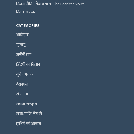
निजता नीति:- बेबाक भाषा The Fearless Voice
नियम और शर्तें
CATEGORIES
आबोहवा
गुफ़्तगू
ज़मीनी ताप
ज़िंदगी का विज्ञान
दुनियाभर की
देशकाल
रोज़नामा
समाज-संस्कृति
संविधान के लेंस से
हाशिये की आवाज़