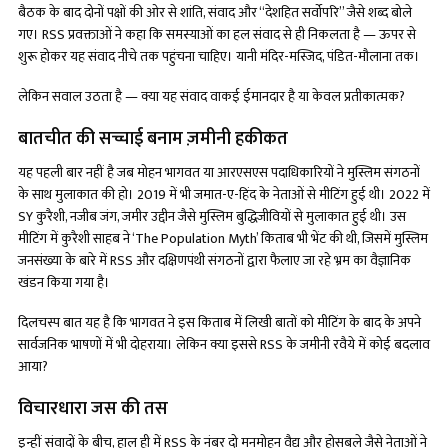
बैठक के बाद दोनों पक्षों की ओर से शांति, संवाद और “देशहित सर्वोपरि” जैसे शब्द बोले
गए। RSS प्रवक्ताओं ने कहा कि समस्याओं का हल संवाद से ही निकलता है — ऊपर से
शुरू होकर यह संवाद नीचे तक पहुंचना चाहिए। यानी मंदिर-मस्जिद, पंडित-मौलाना तक।
लेकिन सवाल उठता है — क्या यह संवाद वाकई ईमानदार है या केवल प्रतीकात्मक?
बातचीत की सच्चाई बनाम ज़मीनी हकीकत
यह पहली बार नहीं है जब मोहन भागवत या आरएसएस पदाधिकारियों ने मुस्लिम संगठनों
के साथ मुलाकात की हो। 2019 में भी जमात-ए-हिंद के नेताओं से मीटिंग हुई थी। 2022 में
SY कुरैशी, नजीब जंग, जमीर उद्दीन जैसे मुस्लिम बुद्धिजीवियों से मुलाकात हुई थी। उस
मीटिंग में कुरैशी साहब ने ‘The Population Myth’ किताब भी भेंट की थी, जिसमें मुस्लिम
जनसंख्या के बारे में RSS और दक्षिणपंथी संगठनों द्वारा फैलाए जा रहे भ्रम का वैज्ञानिक
खंडन किया गया है।
दिलचस्प बात यह है कि भागवत ने इस किताब में लिखी बातों को मीटिंग के बाद के अपने
सार्वजनिक भाषणों में भी दोहराया। लेकिन क्या इससे RSS के जमीनी रवैये में कोई बदलाव
आया?
विचारधारा जस की तस
इन्हीं संवादों के बीच, हाल ही में RSS के नंबर दो मनमोहन वैद्य और होसबले जैसे नेताओं ने