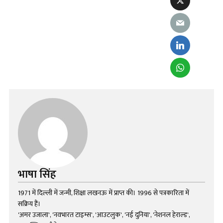
भाषा सिंह
1971 में दिल्ली में जन्मी, शिक्षा लखनऊ में प्राप्त की। 1996 से पत्रकारिता में
सक्रिय हैं।
'अमर उजाला', 'नवभारत टाइम्स', 'आउटलुक', 'नई दुनिया', 'नेशनल हेराल्ड',