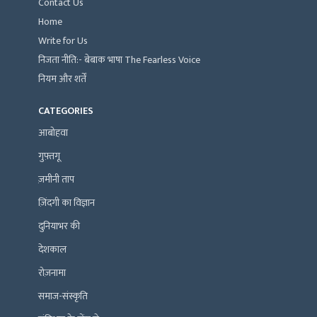
Contact Us
Home
Write for Us
निजता नीति:- बेबाक भाषा The Fearless Voice
नियम और शर्तें
CATEGORIES
आबोहवा
गुफ़्तगू
ज़मीनी ताप
ज़िंदगी का विज्ञान
दुनियाभर की
देशकाल
रोज़नामा
समाज-संस्कृति