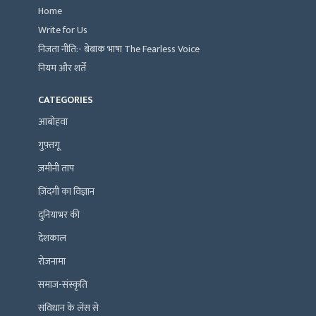
Home
Write for Us
निजता नीति:- बेबाक भाषा The Fearless Voice
नियम और शर्तें
CATEGORIES
आबोहवा
गुफ़्तगू
ज़मीनी ताप
ज़िंदगी का विज्ञान
दुनियाभर की
देशकाल
रोज़नामा
समाज-संस्कृति
संविधान के लेंस से